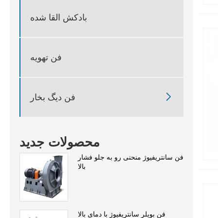
بادکش القا شده
فن تهویه

فن دیگ بخار
محصولات جدید
فن سانتریفیوژ منحنی رو به جلو فشار
بالا
فن بویلر سانتریفیوژ با دمای بالا