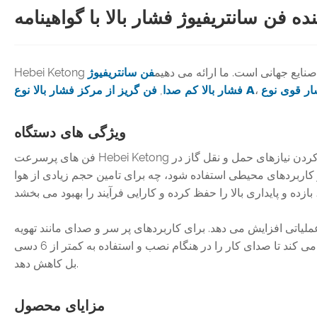
یه صنایع جهانی است. ما ارائه می دهیم
فن سانتریفیوژ
فن گریز از مرکز فشار بالا نوع A
فشار بالا کم صدا
,
ویژگی های دستگاه
فن های پرسرعت Hebei Ketong از یک طراحی چرخشی با سرعت بالا و یک موتور ضد سیم پیچ با سرعت بالا برای تولید فشار هوای بالا (تا 50 کیلو پاسکال) برای برآورده کردن نیازهای حمل و نقل گاز در
ر کاربردهای محیطی استفاده شود، چه برای تامین حجم زیادی از هوا
عملیاتی افزایش می دهد. برای کاربردهای پر سر و صدای مانند تهویه
صنعتی و انتقال گاز آزمایشگاهی، فن سانتریفیوژ پرسرعت فن سانتریفیوژ کم سرعت را با محفظه فلزی جذب هوا و جاذب صدا ترکیب می کند تا صدای کار را در هنگام نصب و استفاده به کمتر از 6 دسی
بل کاهش دهد.
مزایای محصول