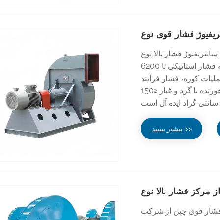
یوژ فشار بالا نوع D از کارخانه هبی کتونگ از یک کانال جریان بهینه شده از نوع D
استفاده می کند که فشار استاتیکی تا 6200Pa را برای غلبه بر مقاومت در سیستم های
ملیات کوره، فشار فرآیند
و گوگرد زدایی محیطی، جابجایی گازهای غیر خورنده با گرد و غبار ≤150mg/m³ و دمای
بیشتر ببینید >>
ز شرکت Hebei Ketong دارای طراحی آیرودینامیکی