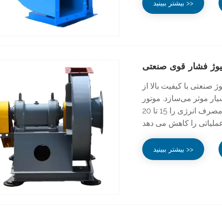
بیشتر ببینید >>
یوژ فشار قوی صنعتی
ت بالا از Hebei Ketong فشار استاتیکی را تا 6000Pa ارائه
یار موثر می‌سازد. موتور
پربازده آن 85 تا 90 درصد راندمان فشار کل را به دست می آورد، مصرف انرژی را 15 تا 20
بیشتر ببینید >>