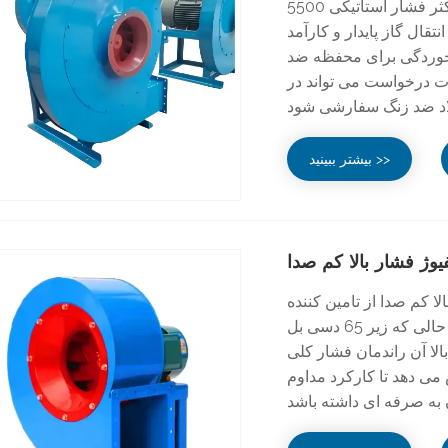
اختصاصی است که حداکثر فشار استاتیکی 5500Pa را برای غلبه بر مقاومت خطوط لوله
تقال گاز پایدار و کارآمد
 خوردگی برای محفظه ضد
ورت درخواست می تواند در
بیشتر ببینید >>
یوژ فشار بالا کم صدا
ن کننده Hebei Ketong دارای طراحی یکپارچه
آیرودینامیک و کاهش نویز است. فشار استاتیک 5000 پاسکال را در حالی که زیر 65 دسی بل
الا آن راندمان فشار کلی
 آورد که مصرف انرژی را 12-18٪ کاهش می دهد تا کارکرد مداوم