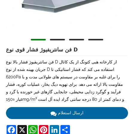
فن سانتریفیوژ فشار قوی نوع D
فن سانتریفیوژ فشار بالا نوع D از کارخانه هبی کتونگ از یک کانال
جریان بهینه شده از نوع D استفاده می کند که فشار استاتیکی تا
6200Pa را برای غلبه بر مقاومت در سیستم های طولانی مدت و با
مقاومت بالا ارائه می دهد. برای تهویه دیگ بخار، عملیات کوره، فشار
فرآیند و گوگرد زدایی محیطی، جابجایی گازهای غیر خورنده با گرد و
غبار ≤150mg/m³ و دمای کمتر از 80 درجه سانتی گراد ایده آل است.
ارسال استعلام
Facebook
X
WhatsApp
Pinterest
LinkedIn
Share