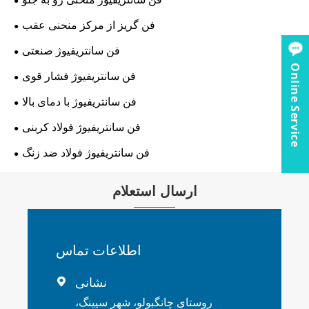
فن گریز از مرکز منحنی عقب
فن سانتریفیوژ صنعتی
Online Service
فن سانتریفیوژ فشار قوی
فن سانتریفیوژ با دمای بالا
فن سانتریفیوژ فولاد کربنی
فن سانتریفیوژ فولاد ضد زنگ
ارسال استعلام
اطلاعات تماس
نشانی

روستای چانگبولو، شهر سیینگ،