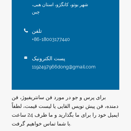
شهر بوتو، کانگژو، استان هبی،
چین
تلفن

+86-18003177440
پست الکترونیک

1192497966dong@gmail.com
برای پرس و جو در مورد فن سانتریفیوژ، فن
دمنده، فن پیش نویس القایی یا لیست قیمت، لطفاً
ایمیل خود را برای ما بگذارید و ما ظرف 24 ساعت
با شما تماس خواهیم گرفت.