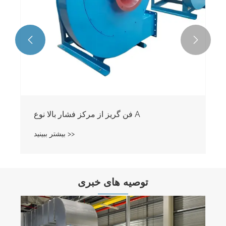


فن گریز از مرکز فشار بالا نوع A
بیشتر ببینید >>
توصیه های خبری