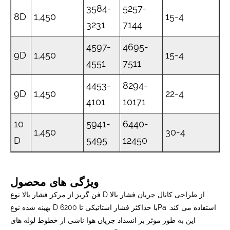
3584-
5257-
8D
1,450
15-4
3231
7144
4597-
4695-
9D
1,450
15-4
4551
7511
4453-
8294-
9D
1,450
22-4
4101
10171
10
5941-
6440-
1,450
30-4
D
5495
12450
ویژگی های محصول
فن گریز از مرکز فشار بالا نوع D از طراحی کانال جریان فشار بالا
بهینه شده نوع D با حداکثر فشار استاتیکی تا 6200Pa استفاده می کند.
این به طور موثر بر انسداد جریان هوا ناشی از خطوط لوله های