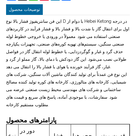
توضیحات محصول
این فن سانتریفیوژ فشار بالا نوع D با دوام از Hebei Ketong در درجه
اول برای انتقال گاز با شدت بالا و فشار بالا و فشار فرآیند در کاربردهای
صنعتی استفاده می شود. معمولاً در ورودی یا خروجی خطوط لوله
صنعتی سنگین، سیستم‌های تهویه کوره‌های صنعتی، تجهیزات یکپارچه
حذف گرد و غبار و گوگردزدایی، یا خطوط لوله انتقال گاز در فواصل
طولانی نصب می‌شود. این گاز دودکش با دمای بالا، گاز مملو از گرد و
غبار، گاز فرآیند خورنده یا هوای با فشار بالا را انتقال می دهد.
این نوع فن عمدتاً برای تولید کنندگان ماشین آلات سنگین، شرکت های
شیمیایی، کارخانه های متالورژی، کارخانه های کوره تولید کننده مصالح
ساختمانی و شرکت های مهندسی محیط زیست صنعتی عرضه می
شود. سفارشات، با موجودی آماده، پاسخ های سریع و قیمت های
مطلوب مستقیم کارخانه.
پارامترهای محصول
دور در
قدرت موتور
حجم هوا
فشار
نوع